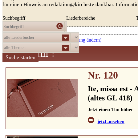
für einen Hinweis an redaktion@kirche.tv dankbar. Informat
Suchbegriff
Liederbereiche
Die Auswahl
ergab
521
Treffer:
aufsteigend nach Nummer (Sortierung ändern)
Suchbegriff
:
Nr. 120
Ite, missa est 
(altes GL 418)
Jetzt einen Ton höher
jetzt ansehen