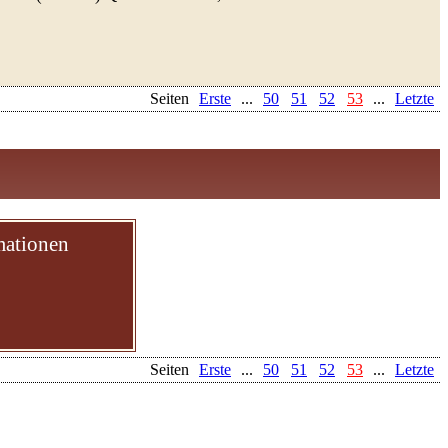
Seiten
Erste
...
50
51
52
53
...
Letzte
mationen
Seiten
Erste
...
50
51
52
53
...
Letzte