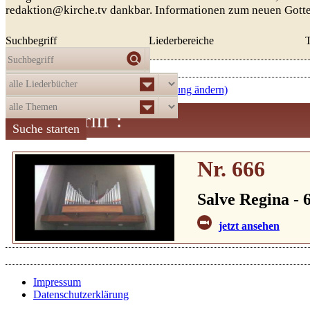
redaktion@kirche.tv dankbar. Informationen zum neuen Gott
Suchbegriff
Liederbereiche
Die Auswahl
ergab
521
Treffer:
aufsteigend nach Nummer (Sortierung ändern)
Suchbegriff
:
Nr. 666
Salve Regina - 6
jetzt ansehen
Impressum
Datenschutzerklärung