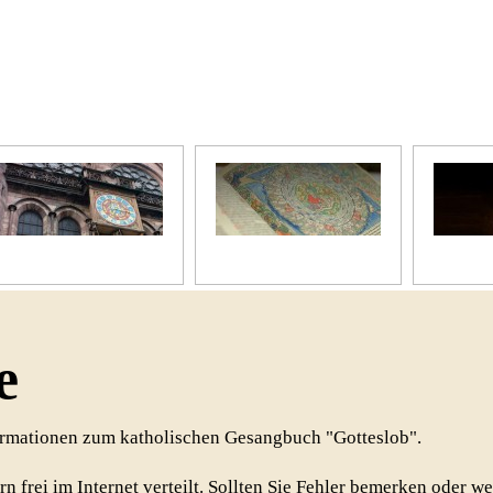
Unser Kirchenjahr
Unsere Bibel
Unsere 
e
formationen zum katholischen Gesangbuch "Gotteslob".
rn frei im Internet verteilt. Sollten Sie Fehler bemerken oder w