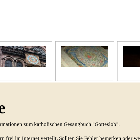
Unser Kirchenjahr
Unsere Bibel
Unsere 
e
formationen zum katholischen Gesangbuch "Gotteslob".
rn frei im Internet verteilt. Sollten Sie Fehler bemerken oder w