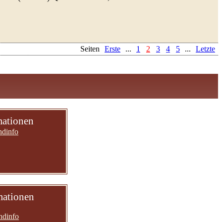
Seiten
Erste
...
1
2
3
4
5
...
Letzte
mationen
ndinfo
mationen
ndinfo