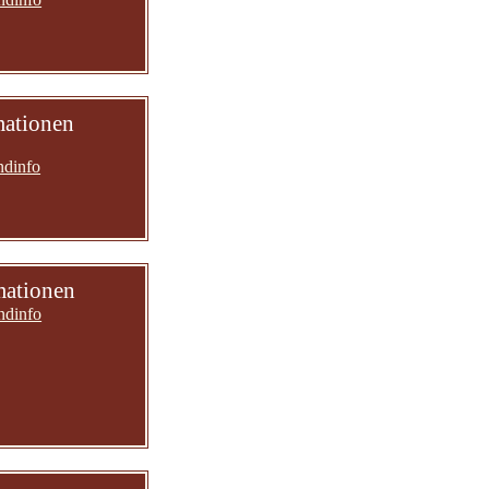
mationen
ndinfo
mationen
ndinfo