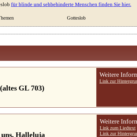
eslob
für blinde und sehbehinderte Menschen finden Sie hier.
Themen
Gotteslob
Weitere Infor
Link zur Hintergru
 (altes GL 703)
Weitere Infor
Link zum Liedtext
 uns, Halleluja
Link zur Hintergru