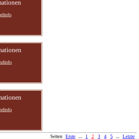
mationen
ndinfo
mationen
ndinfo
mationen
ndinfo
Seiten
Erste
...
1
2
3
4
5
...
Letzte