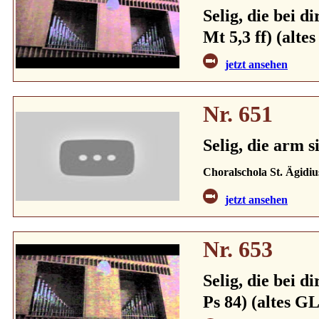
Selig, die bei d
Mt 5,3 ff) (alte
jetzt ansehen
Nr. 651
Selig, die arm 
Choralschola St. Ägidiu
jetzt ansehen
Nr. 653
Selig, die bei d
Ps 84) (altes GL