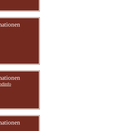
mationen
mationen
ndinfo
mationen