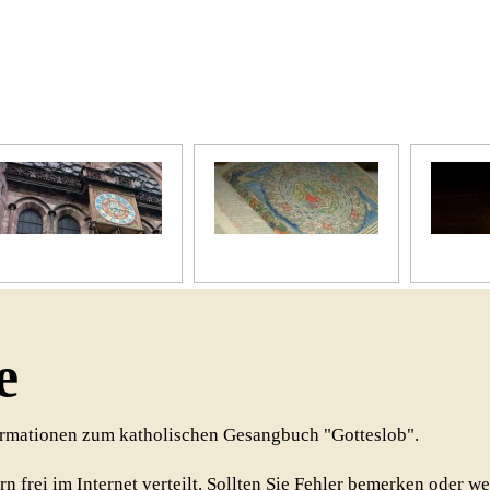
Unser Kirchenjahr
Unsere Bibel
Unsere 
e
formationen zum katholischen Gesangbuch "Gotteslob".
rn frei im Internet verteilt. Sollten Sie Fehler bemerken oder w