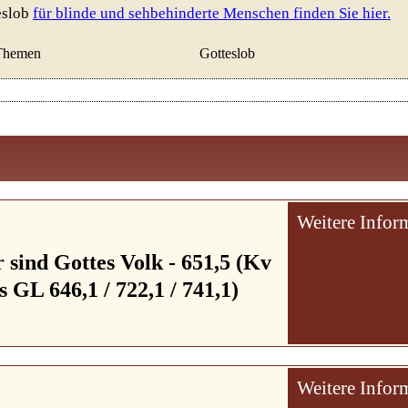
eslob
für blinde und sehbehinderte Menschen finden Sie hier.
Themen
Gotteslob
Weitere Infor
 sind Gottes Volk - 651,5 (Kv
es GL 646,1 / 722,1 / 741,1)
Weitere Infor