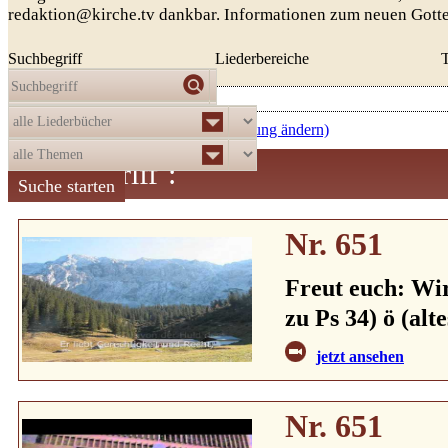
redaktion@kirche.tv dankbar. Informationen zum neuen Gott
Suchbegriff
Liederbereiche
Die Auswahl
ergab
521
Treffer:
aufsteigend nach Nummer (Sortierung ändern)
Suchbegriff
:
Nr. 651
Freut euch: Wir
zu Ps 34) ö (alt
jetzt ansehen
Nr. 651