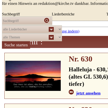
für einen Hinweis an redaktion@kirche.tv dankbar. Informat
Suchbegriff
Liederbereiche
Die Auswahl
ergab
521
Treffer:
aufsteigend nach Nummer (Sortierung ändern)
Suchbegriff
:
Nr. 630
Halleluja - 630,
(altes GL 530,6
tiefer)
jetzt ansehen