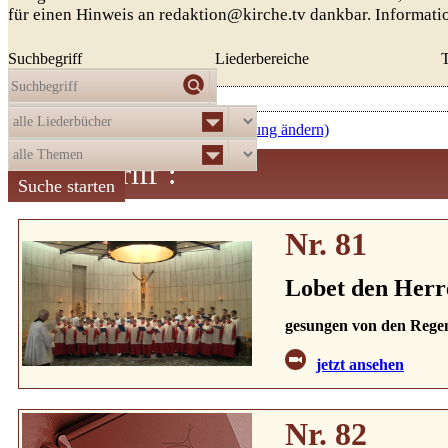
für einen Hinweis an redaktion@kirche.tv dankbar. Informat
Suchbegriff
Liederbereiche
Die Auswahl
ergab
521
Treffer:
aufsteigend nach Nummer (Sortierung ändern)
Suchbegriff
:
Nr. 81
Lobet den Herren
gesungen von den Rege
jetzt ansehen
Nr. 82