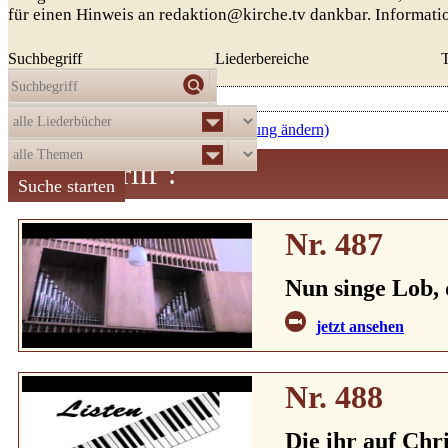
für einen Hinweis an redaktion@kirche.tv dankbar. Informat
Suchbegriff
Liederbereiche
Die Auswahl
ergab
521
Treffer:
aufsteigend nach Nummer (Sortierung ändern)
Suchbegriff
:
Nr. 487
Nun singe Lob, 
jetzt ansehen
Nr. 488
Die ihr auf Chri