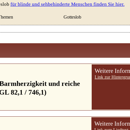
eslob
für blinde und sehbehinderte Menschen finden Sie hier.
Themen
Gotteslob
Weitere Infor
Link zur Hintergru
 Barmherzigkeit und reiche
GL 82,1 / 746,1)
Weitere Infor
Link zum Liedtext