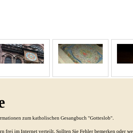
Unser Kirchenjahr
Unsere Bibel
Unsere 
e
formationen zum katholischen Gesangbuch "Gotteslob".
rn frei im Internet verteilt. Sollten Sie Fehler bemerken oder w