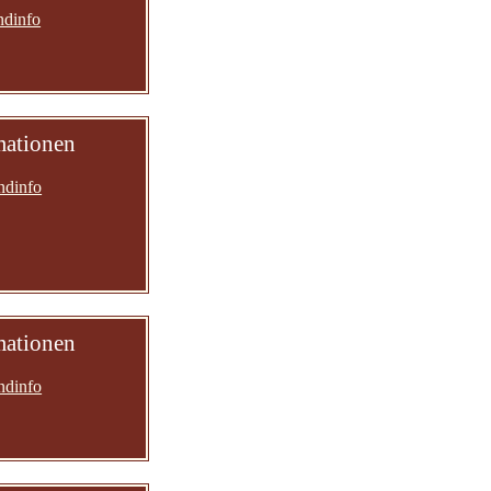
ndinfo
mationen
ndinfo
mationen
ndinfo