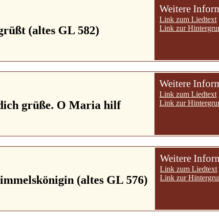
Weitere Infor
Link zum Liedtext
grüßt (altes GL 582)
Link zur Hintergru
Weitere Infor
Link zum Liedtext
dich grüße. O Maria hilf
Link zur Hintergru
Weitere Infor
Link zum Liedtext
immelskönigin (altes GL 576)
Link zur Hintergru