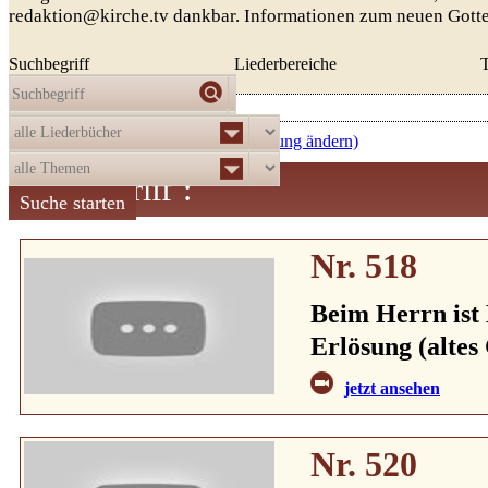
redaktion@kirche.tv dankbar. Informationen zum neuen Gott
Suchbegriff
Liederbereiche
Die Auswahl
ergab
521
Treffer:
aufsteigend nach Nummer (Sortierung ändern)
Suchbegriff
:
Nr. 518
Beim Herrn ist
Erlösung (altes 
jetzt ansehen
Nr. 520