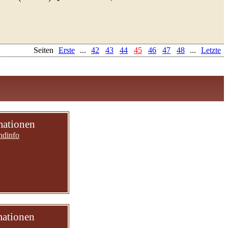
Seiten
Erste
...
42
43
44
45
46
47
48
...
Letzte
mationen
ndinfo
mationen