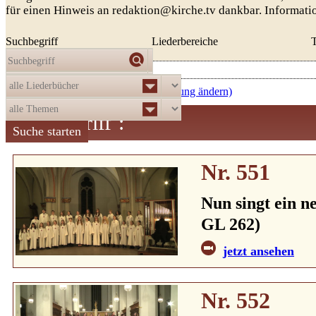
für einen Hinweis an redaktion@kirche.tv dankbar. Informat
Suchbegriff
Liederbereiche
Die Auswahl
ergab
521
Treffer:
aufsteigend nach Nummer (Sortierung ändern)
Suchbegriff
:
Nr. 551
Nun singt ein n
GL 262)
jetzt ansehen
Nr. 552