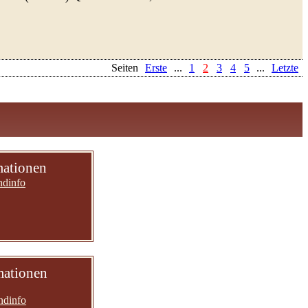
Seiten
Erste
...
1
2
3
4
5
...
Letzte
mationen
ndinfo
mationen
ndinfo