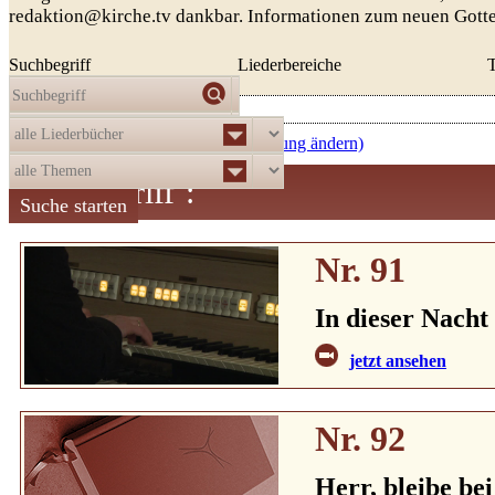
redaktion@kirche.tv dankbar. Informationen zum neuen Gott
Suchbegriff
Liederbereiche
Die Auswahl
ergab
521
Treffer:
aufsteigend nach Nummer (Sortierung ändern)
Suchbegriff
:
Nr. 91
In dieser Nacht
jetzt ansehen
Nr. 92
Herr, bleibe bei