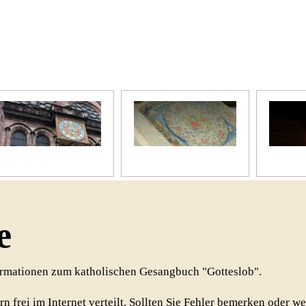
Unser Kirchenjahr
Unsere Bibel
Unsere 
e
formationen zum katholischen Gesangbuch "Gotteslob".
rn frei im Internet verteilt. Sollten Sie Fehler bemerken oder w