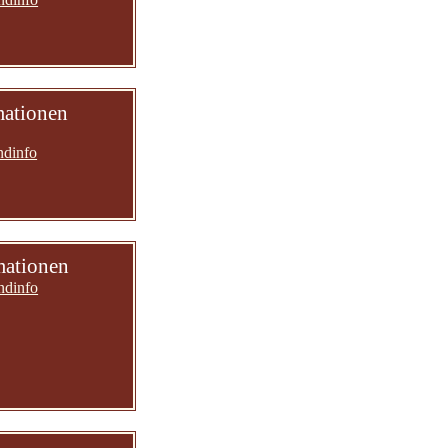
mationen
ndinfo
mationen
ndinfo