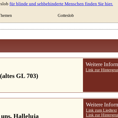
eslob
für blinde und sehbehinderte Menschen finden Sie hier.
Themen
Gotteslob
Weitere Infor
Link zur Hintergru
 (altes GL 703)
Weitere Infor
Link zum Liedtext
 uns, Halleluja
Link zur Hintergru