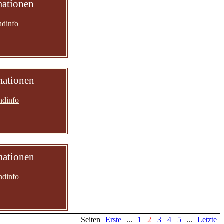
mationen
ndinfo
mationen
ndinfo
mationen
ndinfo
Seiten
Erste
...
1
2
3
4
5
...
Letzte