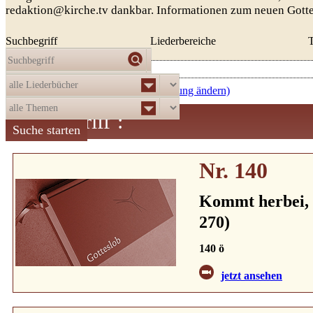
redaktion@kirche.tv dankbar. Informationen zum neuen Gott
Suchbegriff
Liederbereiche
Die Auswahl
ergab
521
Treffer:
aufsteigend nach Nummer (Sortierung ändern)
Suchbegriff
:
Nr. 140
Kommt herbei, 
270)
140 ö
jetzt ansehen