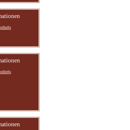
mationen
ndinfo
mationen
ndinfo
mationen