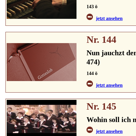
143 ö
jetzt ansehen
Nr. 144
Nun jauchzt dem
474)
144 ö
jetzt ansehen
Nr. 145
Wohin soll ich
jetzt ansehen