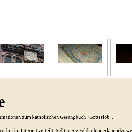
Unser Kirchenjahr
Unsere Bibel
Unsere 
e
formationen zum katholischen Gesangbuch "Gotteslob".
rn frei im Internet verteilt. Sollten Sie Fehler bemerken oder w