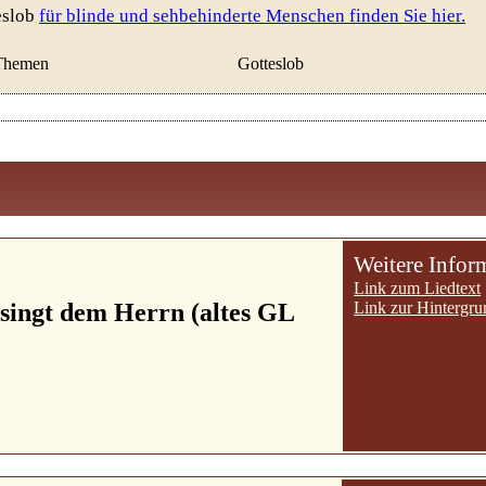
eslob
für blinde und sehbehinderte Menschen finden Sie hier.
Themen
Gotteslob
Weitere Infor
Link zum Liedtext
singt dem Herrn (altes GL
Link zur Hintergru