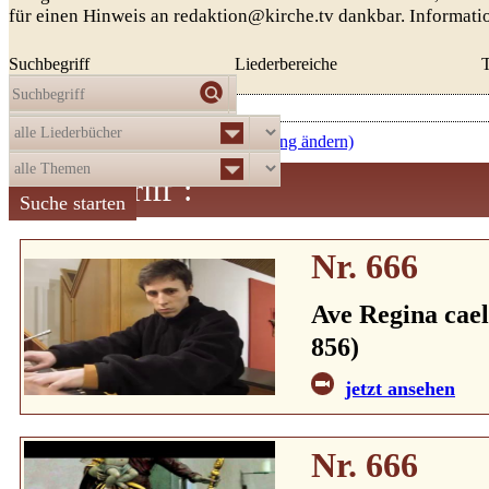
für einen Hinweis an redaktion@kirche.tv dankbar. Informat
Suchbegriff
Liederbereiche
Die Auswahl
ergab
521
Treffer:
absteigend nach Nummer (Sortierung ändern)
Suchbegriff
:
Nr. 666
Ave Regina cael
856)
jetzt ansehen
Nr. 666