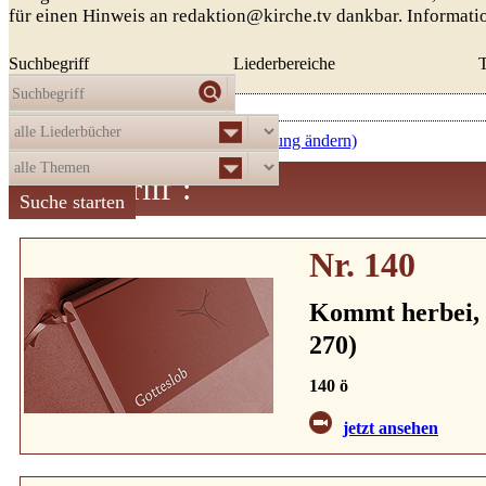
für einen Hinweis an redaktion@kirche.tv dankbar. Informat
Suchbegriff
Liederbereiche
Die Auswahl
ergab
521
Treffer:
aufsteigend nach Nummer (Sortierung ändern)
Suchbegriff
:
Nr. 140
Kommt herbei, 
270)
140 ö
jetzt ansehen