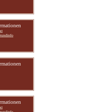
ormationen
xt
rundinfo
ormationen
ormationen
xt
rundinfo