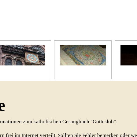
Unser Kirchenjahr
Unsere Bibel
Unsere 
e
formationen zum katholischen Gesangbuch "Gotteslob".
rn frei im Internet verteilt. Sollten Sie Fehler bemerken oder w