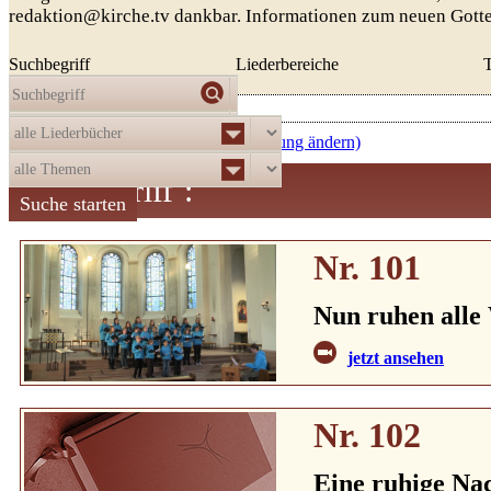
redaktion@kirche.tv dankbar. Informationen zum neuen Gott
Suchbegriff
Liederbereiche
Die Auswahl
ergab
521
Treffer:
aufsteigend nach Nummer (Sortierung ändern)
Suchbegriff
:
Nr. 101
Nun ruhen alle
jetzt ansehen
Nr. 102
Eine ruhige Nac