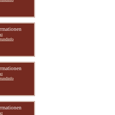
ormationen
xt
rundinfo
ormationen
xt
rundinfo
ormationen
xt