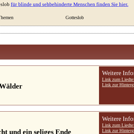
eslob
für blinde und sehbehinderte Menschen finden Sie hier.
Themen
Gotteslob
Weitere Inf
Link zum Liedte
 Wälder
Link zur Hinterg
Weitere Inf
Link zum Liedte
ht und ein seliges Ende
Link zur Hinterg