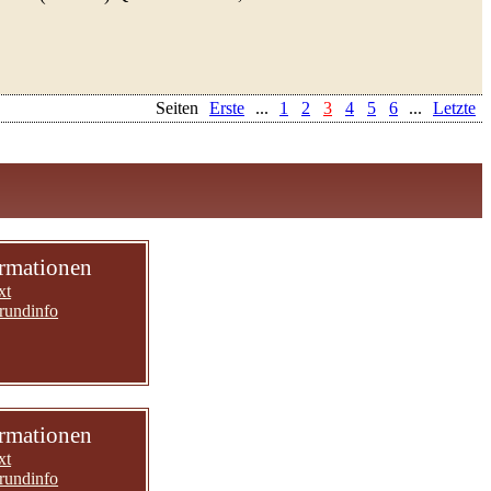
Seiten
Erste
...
1
2
3
4
5
6
...
Letzte
ormationen
xt
rundinfo
ormationen
xt
rundinfo