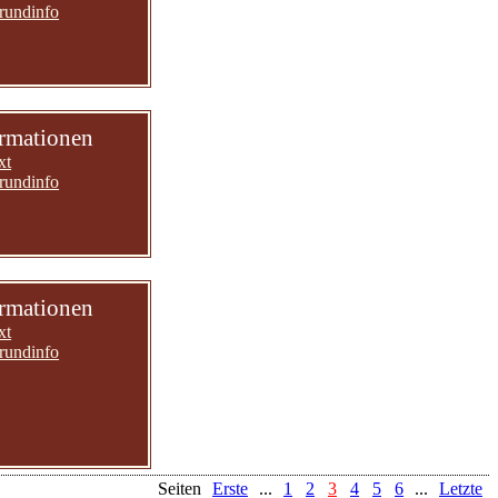
rundinfo
ormationen
xt
rundinfo
ormationen
xt
rundinfo
Seiten
Erste
...
1
2
3
4
5
6
...
Letzte