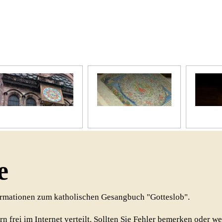
Unser Kirchenjahr
Unsere Bibel
Unsere 
e
formationen zum katholischen Gesangbuch "Gotteslob".
rn frei im Internet verteilt. Sollten Sie Fehler bemerken oder w