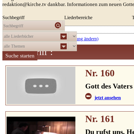
redaktion@kirche.tv dankbar. Informationen zum neuen Gott
Suchbegriff
Liederbereiche
Die Auswahl
ergab
521
Treffer:
aufsteigend nach Nummer (Sortierung ändern)
Suchbegriff
:
Nr. 160
Gott des Vaters
jetzt ansehen
Nr. 161
Du rufst uns, He