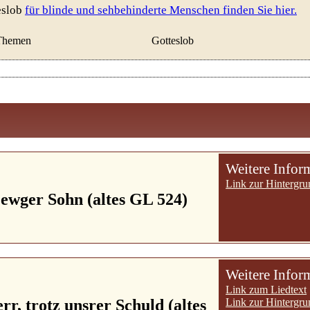
eslob
für blinde und sehbehinderte Menschen finden Sie hier.
Themen
Gotteslob
Weitere Infor
Link zur Hintergru
 ewger Sohn (altes GL 524)
Weitere Infor
Link zum Liedtext
rr, trotz unsrer Schuld (altes
Link zur Hintergru