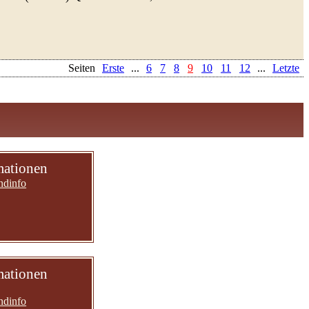
Seiten
Erste
...
6
7
8
9
10
11
12
...
Letzte
mationen
ndinfo
mationen
ndinfo