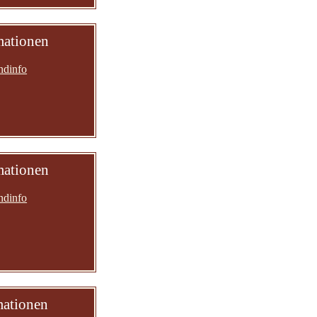
mationen
ndinfo
mationen
ndinfo
mationen