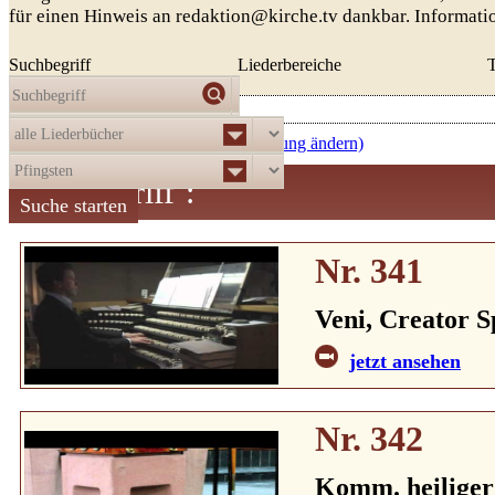
für einen Hinweis an redaktion@kirche.tv dankbar. Informat
Suchbegriff
Liederbereiche
Die Auswahl
ergab
11
Treffer:
aufsteigend nach Nummer (Sortierung ändern)
Suchbegriff
:
Nr. 341
Veni, Creator S
jetzt ansehen
Nr. 342
Komm. heiliger 