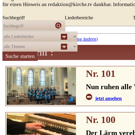
für einen Hinweis an redaktion@kirche.tv dankbar. Informat
Suchbegriff
Liederbereiche
Die Auswahl
ergab
521
Treffer:
absteigend nach Nummer (Sortierung ändern)
Suchbegriff
:
Nr. 101
Nun ruhen alle
jetzt ansehen
Nr. 100
Der Lärm vere