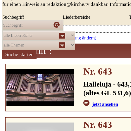
für einen Hinweis an redaktion@kirche.tv dankbar. Informat
Suchbegriff
Liederbereiche
Die Auswahl
ergab
521
Treffer:
aufsteigend nach Nummer (Sortierung ändern)
Suchbegriff
:
Nr. 643
Halleluja - 643,
(altes GL 531,6)
jetzt ansehen
Nr. 643