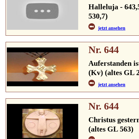
Halleluja - 643,
530,7)
jetzt ansehen
Nr. 644
Auferstanden ist
(Kv) (altes GL 2
jetzt ansehen
Nr. 644
Christus gestern
(altes GL 563)