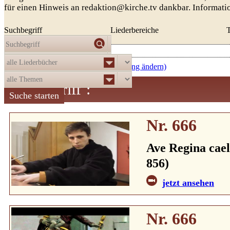
für einen Hinweis an redaktion@kirche.tv dankbar. Informat
Suchbegriff
Liederbereiche
Die Auswahl
ergab
521
Treffer:
absteigend nach Nummer (Sortierung ändern)
Suchbegriff
:
Nr. 666
Ave Regina cael
856)
jetzt ansehen
Nr. 666