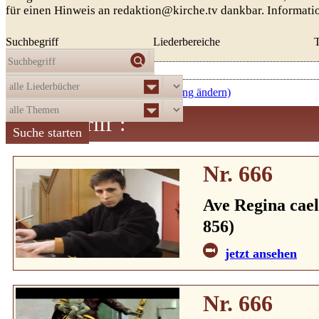
für einen Hinweis an redaktion@kirche.tv dankbar. Informat
Suchbegriff
Liederbereiche
Die Auswahl
ergab
521
Treffer:
absteigend nach Nummer (Sortierung ändern)
Suchbegriff
:
Nr. 666
Ave Regina cael
856)
jetzt ansehen
Nr. 666